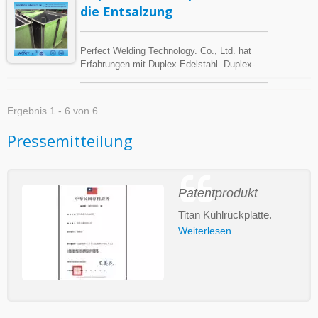
die Entsalzung
Perfect Welding Technology. Co., Ltd. hat
Erfahrungen mit Duplex-Edelstahl. Duplex-
Edelstahl ist bekannt für seine hervorragende
Beständigkeit gegen Meerwasser, da er eine
gemischte Mikrostruktur aus Austenit und
Ergebnis 1 - 6 von 6
Ferrit aufweist. Duplex-Edelstähle haben
ungefähr die doppelte Festigkeit im Vergleich
Pressemitteilung
zu austenitischen Edelstählen und auch eine
verbesserte Widerstandsfähigkeit gegen
lokale Korrosion, insbesondere gegen
Lochfraß, Spaltkorrosion und
Patentprodukt
Spannungsrisskorrosion. Sie zeichnen sich
durch einen hohen Chromgehalt (19–32%)
Titan Kühlrückplatte.
und Molybdängehalt (bis zu 5%) sowie einen
Weiterlesen
niedrigeren Nickelgehalt als austenitische
Edelstähle aus. Es gibt jedoch mehrere
Anforderungen an die Wärmebehandlung,
Schweißtechnik und Bearbeitung.