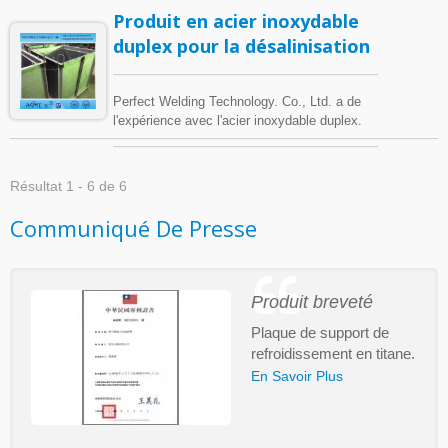
Produit en acier inoxydable
duplex pour la désalinisation
Perfect Welding Technology. Co., Ltd. a de
l'expérience avec l'acier inoxydable duplex.
L'acier inoxydable duplex est célèbre pour sa
excellente résistance à l'eau de mer car il
possède une microstructure mixte d'austénite
Résultat 1 - 6 de 6
et de ferrite. Les aciers inoxydables duplex
ont environ deux fois la résistance par
Communiqué De Presse
rapport aux aciers inoxydables austénitiques
et offrent également une meilleure résistance
à la corrosion localisée, en particulier à la
corrosion par piqûres, à la corrosion par
Produit breveté
fissures et à la fissuration par corrosion sous
contrainte. Ils se caractérisent par une teneur
Plaque de support de
élevée en chrome (19–32 %) et en
refroidissement en titane.
molybdène (jusqu'à 5 %) et des teneurs en
En Savoir Plus
nickel inférieures à celles des aciers
inoxydables austénitiques. Cependant, il
existe plusieurs exigences concernant le
traitement thermique, la technologie de