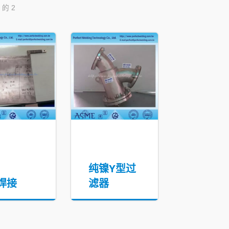
 的 2
纯镍Y型过
焊接
滤器