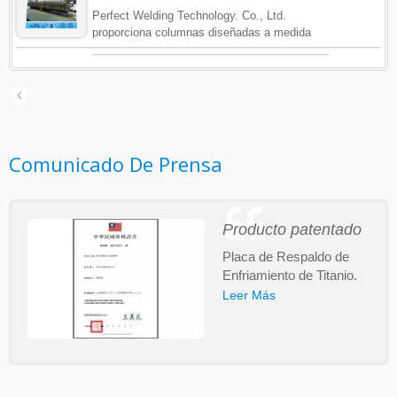
Perfect Welding Technology. Co., Ltd.
proporciona columnas diseñadas a medida
para diversas industrias. Nos enfocamos en
aleaciones resistentes a la corrosión,
incluyendo Titanio, Circonio, Aluminio,
Hastelloy, Inconel, Monel, aleaciones de alto
níquel, aceros inoxidables Duplex y Super
Duplex.
Comunicado De Prensa
Producto patentado
Placa de Respaldo de
Enfriamiento de Titanio.
Leer Más