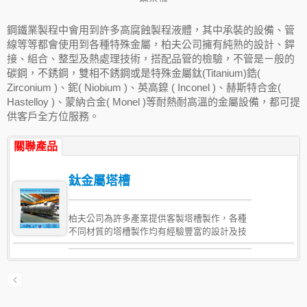
鋼鐵業製程中會用到許多高腐蝕製程液體，其中承裝的設備、管
線等等都會使用到各種特殊金屬，柏夫公司擁有純熟的設計、銲
接、組合、整型及熱處理技術，搭配品管的檢驗，不管是ㄧ般的
碳鋼，不銹鋼，雙相不銹鋼或是特殊金屬鈦(Titanium)鋯(
Zirconium )、鈮( Niobium )、英高鎳 ( Inconel )、赫斯特合金(
Hastelloy )、蒙納合金( Monel )等耐熱耐高溫的金屬設備，都可提
供客戶全方位服務。
關聯產品
鈦金屬塔槽
柏夫公司為許多產業提供客製塔槽製作，各種
不同材質的塔槽製作均有經驗豐富的設計及技
術人員可提供服務，柏夫專注製作特殊材質金
屬設備包括 鈦，鋯，鋁，哈氏合金，英高鎳合
金，銅鎳合金，鎳基合金，雙相不銹鋼及超級
雙相不銹鋼。