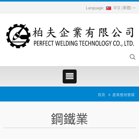
中文 (繁體)
首頁
產業應用實績
鋼鐵業