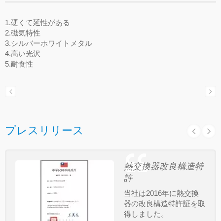
1.硬くて延性がある
2.磁気特性
3.シルバーホワイトメタル
4.高い光沢
5.耐食性
プレスリリース
熱交換器改良構造特
許
当社は2016年に熱交換
器の改良構造特許証を取
得しました。