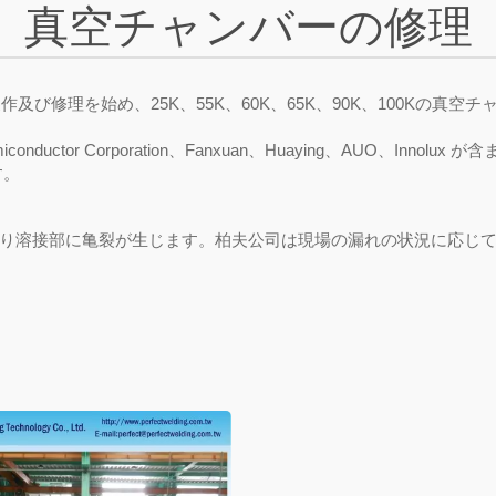
真空チャンバーの修理
び修理を始め、25K、55K、60K、65K、90K、100Kの真空チ
tor Corporation、Fanxuan、Huaying、AUO、Innolux が
す。
り溶接部に亀裂が生じます。柏夫公司は現場の漏れの状況に応じ