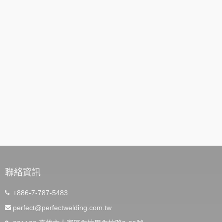
聯絡資訊
+886-7-787-5483
perfect@perfectwelding.com.tw