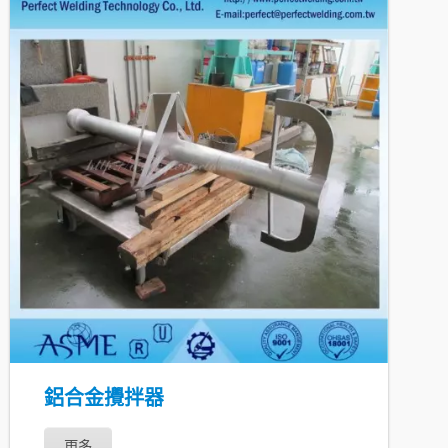
鋁合金攪拌器
更多