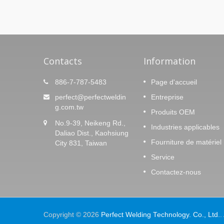
Contacts
Information
Mélangeur en titane
886-7-787-5483
Page d'accueil
En Savoir Plus
perfect@perfectweldin
Entreprise
g.com.tw
Produits OEM
No.9-39, Neikeng Rd.,
Industries applicables
Daliao Dist., Kaohsiung
Fourniture de matériel
City 831, Taiwan
Service
Contactez-nous
Copyright © 2026
Perfect Welding Technology. Co., Ltd.
.