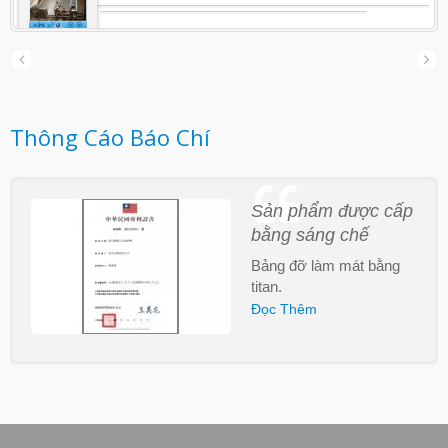
Zirconium, Tantalum, Niobium và các hợp
kim có hàm lượng Nickel cao như
Hastelloy®, cùng với một kho nguyên liệu thô
đầy đủ, chúng tôi có khả năng đáp ứng nhu
cầu của khách hàng.
Thông Cáo Báo Chí
Sản phẩm được cấp
bằng sáng chế
Bảng đỡ làm mát bằng
titan.
Đọc Thêm