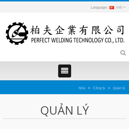
Việt
Nhà
Công ty
Quản lý
QUẢN LÝ