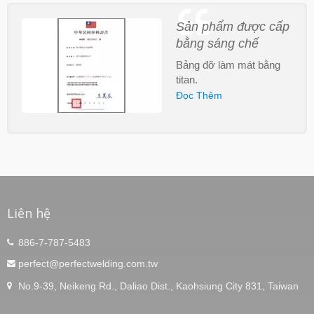
Sản phẩm được cấp
bằng sáng chế
Bảng đỡ làm mát bằng
titan.
Đọc Thêm
Liên hệ
886-7-787-5483
perfect@perfectwelding.com.tw
No.9-39, Neikeng Rd., Daliao Dist., Kaohsiung City 831, Taiwan