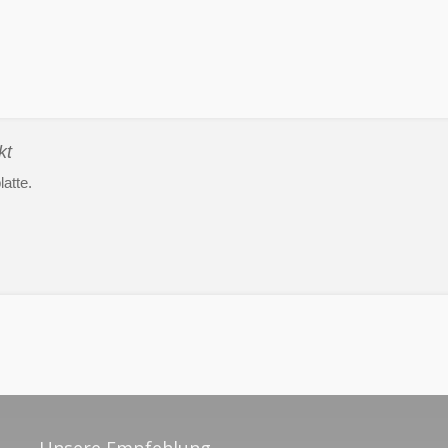
kt
latte.
Unsere Empfehlung