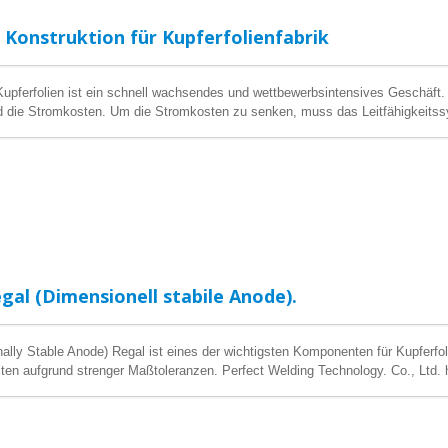
t Konstruktion für Kupferfolienfabrik
upferfolien ist ein schnell wachsendes und wettbewerbsintensives Geschäft. 
nd die Stromkosten. Um die Stromkosten zu senken, muss das Leitfähigkeitss
onstruieren. Perfect Welding Tech. Co., Ltd. hat eine einzigartige Schweißmet
uktionsindustrie zu ersetzen. Perfect Welding Tech. Co., Ltd. hat diese Meth
rochemical Foil Factory gefördert. Wir verhandeln, um in den nächsten Jahr
ionsunternehmen in Taiwan und China zu bauen.
gal (Dimensionell stabile Anode).
lly Stable Anode) Regal ist eines der wichtigsten Komponenten für Kupferfoli
en aufgrund strenger Maßtoleranzen. Perfect Welding Technology. Co., Ltd. ha
korrekten DSA-Regals zu erforschen und zu entwickeln. Wir liefern jetzt qualif
in Taiwan.