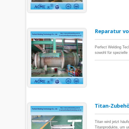
Reparatur vo
Perfect Welding Tech
sowohl für spezielle
von Geräten, die ge
folgenden Branchen 
Titan-Zubeh
Titan wird jetzt hä
Titanprodukte, um u