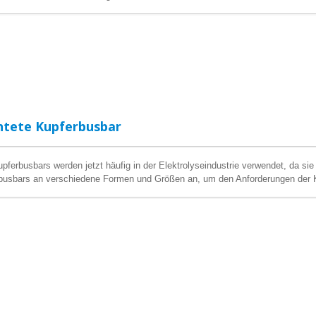
htete Kupferbusbar
pferbusbars werden jetzt häufig in der Elektrolyseindustrie verwendet, da sie
rbusbars an verschiedene Formen und Größen an, um den Anforderungen der 
en, sowohl Kupfer als auch Titan zu schweißen. Wenn Hersteller nicht in der 
eit beeinträchtigt. Wenn Hersteller nicht in der Lage sind, Kupfer zu schweiße
ect Welding Technology. Co., Ltd. hat die Fähigkeit, sowohl Kupfer als auch 
sionsbeständigkeit und Leitfähigkeit anbieten.