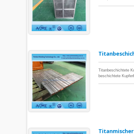
Titanbeschic
Titanbeschichtete Ku
beschichtete Kupfe
die Fähigkeit besitz
Korrosionsbeständigk
beeinträchtigt. Perf
hervorragender Korro
Titanmischer