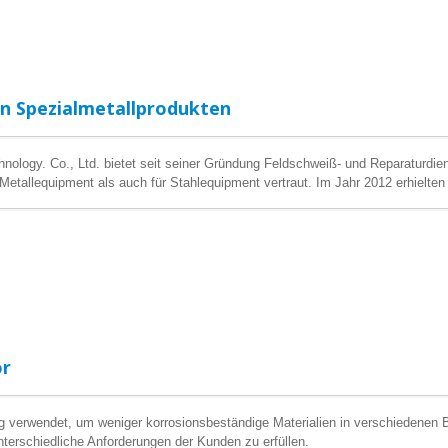
n Spezialmetallprodukten
nology. Co., Ltd. bietet seit seiner Gründung Feldschweiß- und Reparaturdie
 Metallequipment als auch für Stahlequipment vertraut. Im Jahr 2012 erhielt
mäß dem ASME-Code repariert werden müssen, berechtigt zu sein. Die meist
angefordert.
ör
ufig verwendet, um weniger korrosionsbeständige Materialien in verschiedenen
nterschiedliche Anforderungen der Kunden zu erfüllen.