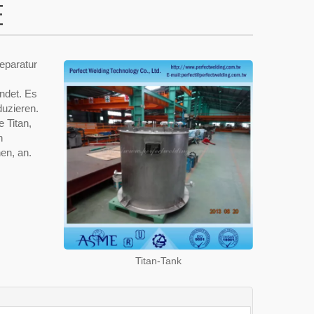
E
Reparatur
ndet. Es
duzieren.
 Titan,
n
en, an.
Titan-Tank