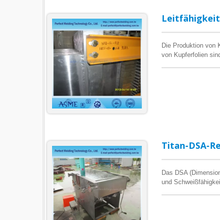
Leitfähigkei
Die Produktion von K
von Kupferfolien si
Energieeffizienz rek
der Kupferfolienprod
und Chung Chang Pet
Kupferfolienprodukt
Titan-DSA-Re
Das DSA (Dimensiona
und Schweißfähigkeit
zur Herstellung des 
Kupferfolienanlagen 