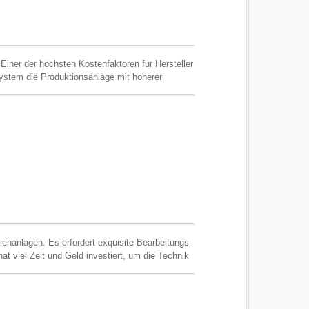
Einer der höchsten Kostenfaktoren für Hersteller
ystem die Produktionsanlage mit höherer
hode entwickelt, um die traditionelle Methode in
ode erfolgreich bei Furukawa Circuit Foil Taiwan
en neue Anlagen für große
enanlagen. Es erfordert exquisite Bearbeitungs-
t viel Zeit und Geld investiert, um die Technik
izierte DSA-Regale für die wichtigsten