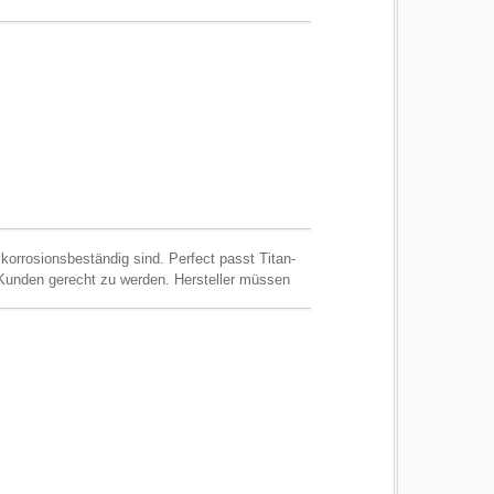
 korrosionsbeständig sind. Perfect passt Titan-
Kunden gerecht zu werden. Hersteller müssen
Lage sind, Titan zu schweißen, wird seine
n, wird die Leitfähigkeit des Kupfers
Titan zu schweißen und kann Busbars mit