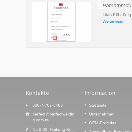
Patentprodu
Titan Kühlrückp
Weiterlesen
Kontakte
Information
Titanmischer
886-7-787-5483
Startseite
Weiterlesen
perfect@perfectweldin
Unternehmen
g.com.tw
OEM-Produkte
No.9-39, Neikeng Rd.,
Anwendbare Branchen