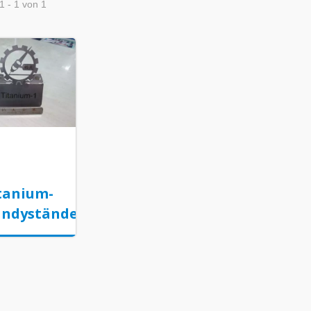
1 - 1 von 1
tanium-
ndyständer