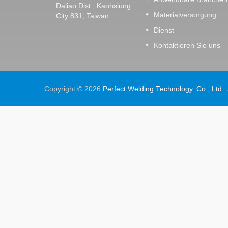
Daliao Dist., Kaohsiung
Materialversorgung
City 831, Taiwan
Dienst
Kontaktieren Sie uns
Copyright © 2026
Perfect Welding Technology. Co., Ltd.
.