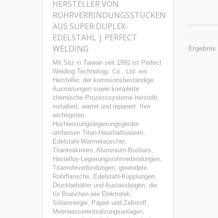
HERSTELLER VON
ROHRVERBINDUNGSSTÜCKEN
AUS SUPER DUPLEX-
EDELSTAHL | PERFECT
WELDING
Ergebnis 
Mit Sitz in Taiwan seit 1992 ist Perfect
Welding Technology. Co., Ltd. ein
Hersteller, der korrosionsbeständige
Ausrüstungen sowie komplette
chemische Prozesssysteme herstellt,
installiert, wartet und repariert. Ihre
wichtigsten
Hochleistungslegierungsgeräte
umfassen Titan-Haushaltswaren,
Edelstahl-Wärmetauscher,
Titanreaktoren, Aluminium-Busbars,
Hastelloy-Legierungsrohrverbindungen,
Titanrohrverbindungen, gewindete
Rohrflansche, Edelstahl-Kupplungen,
Druckbehälter und Auslassbögen, die
für Branchen wie Elektronik,
Solarenergie, Papier und Zellstoff,
Meerwasserentsalzungsanlagen,