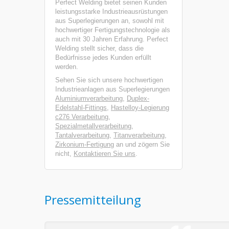
Perfect Welding bietet seinen Kunden
leistungsstarke Industrieausrüstungen
aus Superlegierungen an, sowohl mit
hochwertiger Fertigungstechnologie als
auch mit 30 Jahren Erfahrung. Perfect
Welding stellt sicher, dass die
Bedürfnisse jedes Kunden erfüllt
werden.
Sehen Sie sich unsere hochwertigen
Industrieanlagen aus Superlegierungen
Aluminiumverarbeitung
,
Duplex-
Edelstahl-Fittings
,
Hastelloy-Legierung
c276 Verarbeitung
,
Spezialmetallverarbeitung
,
Tantalverarbeitung
,
Titanverarbeitung
,
Zirkonium-Fertigung
an und zögern Sie
nicht,
Kontaktieren Sie uns
.
Pressemitteilung