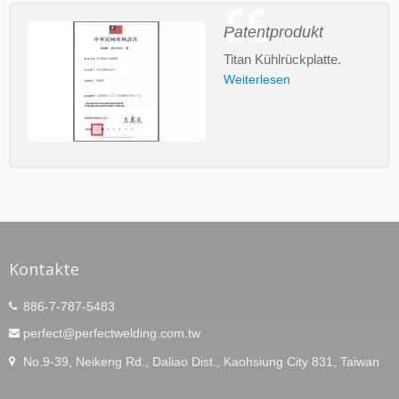
Patentprodukt
Titan Kühlrückplatte.
Weiterlesen
Kontakte
886-7-787-5483
perfect@perfectwelding.com.tw
No.9-39, Neikeng Rd., Daliao Dist., Kaohsiung City 831, Taiwan