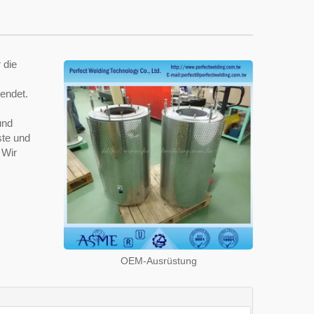
 die
endet.
und
ste und
 Wir
OEM-Ausrüstung